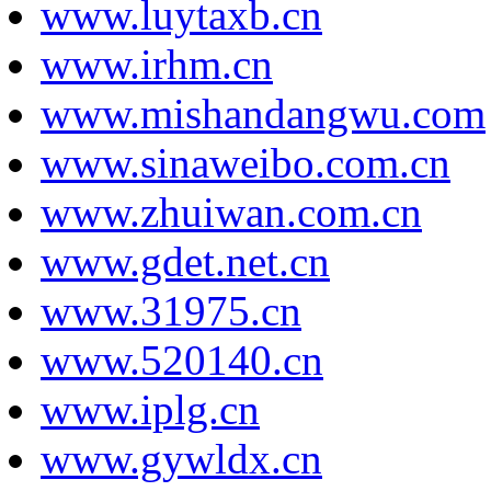
www.luytaxb.cn
www.irhm.cn
www.mishandangwu.com
www.sinaweibo.com.cn
www.zhuiwan.com.cn
www.gdet.net.cn
www.31975.cn
www.520140.cn
www.iplg.cn
www.gywldx.cn