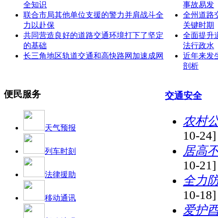
全知识
事故易发
联合市局其他单位支援的警力并肩战斗全
全州道路
力以赴保
关键时期
共同营造良好的道路交通环境打下了坚定
全面提升
的基础
法行政水
长三角地区轨道交通和高快路网加速成网
近年来发
剖析
便民服务
交通安全
农村
天气预报
10-24]
居高
列车时刻
10-21]
法律援助
全力
10-18]
移动通讯
爱护