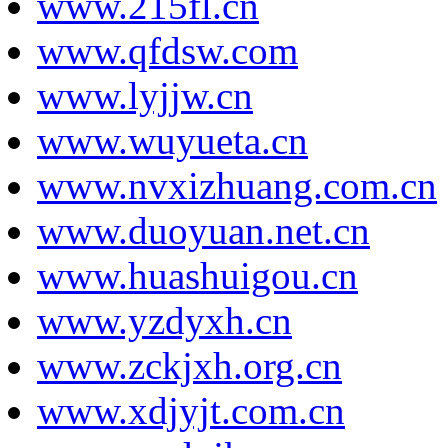
www.215fl.cn
www.qfdsw.com
www.lyjjw.cn
www.wuyueta.cn
www.nvxizhuang.com.cn
www.duoyuan.net.cn
www.huashuigou.cn
www.yzdyxh.cn
www.zckjxh.org.cn
www.xdjyjt.com.cn