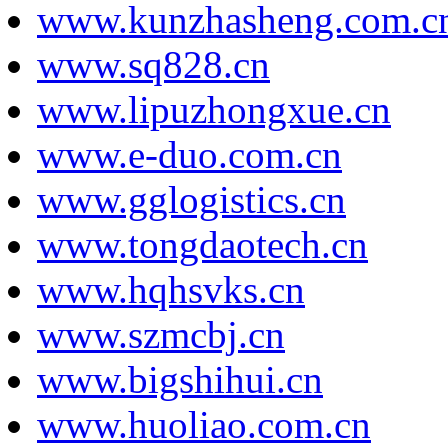
www.kunzhasheng.com.c
www.sq828.cn
www.lipuzhongxue.cn
www.e-duo.com.cn
www.gglogistics.cn
www.tongdaotech.cn
www.hqhsvks.cn
www.szmcbj.cn
www.bigshihui.cn
www.huoliao.com.cn