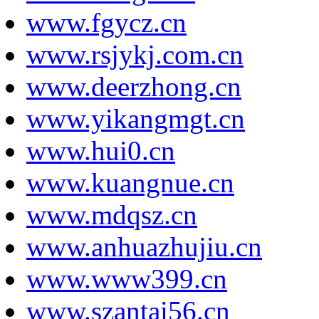
www.fgycz.cn
www.rsjykj.com.cn
www.deerzhong.cn
www.yikangmgt.cn
www.hui0.cn
www.kuangnue.cn
www.mdqsz.cn
www.anhuazhujiu.cn
www.www399.cn
www.szantai56.cn