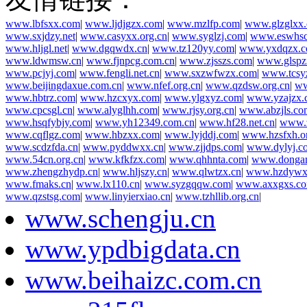
www.lbfsxx.com
|
www.ljdjgzx.com
|
www.mzlfp.com
|
www.glzglxx
www.sxjdzy.net
|
www.casyxx.org.cn
|
www.syglzj.com
|
www.eswhsc
www.hljgl.net
|
www.dgqwdx.cn
|
www.tz120yy.com
|
www.yxdqzx.
www.ldwmsw.cn
|
www.fjnpcg.com.cn
|
www.zjsszs.com
|
www.glspz
www.pcjyj.com
|
www.fengli.net.cn
|
www.sxzwfwzx.com
|
www.tcsy
www.beijingdaxue.com.cn
|
www.nfef.org.cn
|
www.qzdsw.org.cn
|
ww
www.hbtrz.com
|
www.hzcxyx.com
|
www.ylgxyz.com
|
www.yzajzx.
www.cpcsgl.cn
|
www.alyglhh.com
|
www.rjsy.org.cn
|
www.abzjls.co
www.hsqfybjy.com
|
www.yh12349.com.cn
|
www.hf28.net.cn
|
www.z
www.cqflgz.com
|
www.hbzxx.com
|
www.lyjddj.com
|
www.hzsfxh.o
www.scdzfda.cn
|
www.pyddwxx.cn
|
www.zjjdps.com
|
www.dylyj.c
www.54cn.org.cn
|
www.kfkfzx.com
|
www.qhhnta.com
|
www.donga
www.zhengzhydp.cn
|
www.hljszy.cn
|
www.qlwtzx.cn
|
www.hzdywx
www.fmaks.cn
|
www.lx110.cn
|
www.syzgqqw.com
|
www.axxgxs.c
www.qzstsg.com
|
www.linyierxiao.cn
|
www.tzhllib.org.cn
|
www.schengju.cn
www.ypdbigdata.cn
www.beihaizc.com.cn