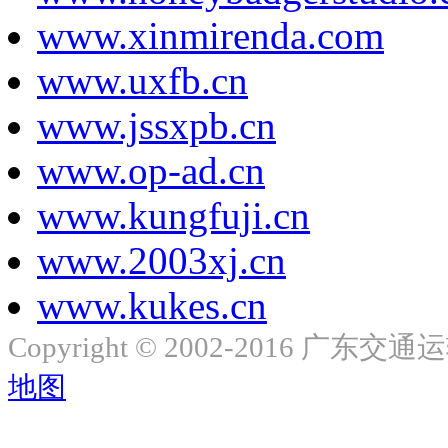
www.xinmirenda.com
www.uxfb.cn
www.jssxpb.cn
www.op-ad.cn
www.kungfuji.cn
www.2003xj.cn
www.kukes.cn
Copyright © 2002-2016 广东交
地图