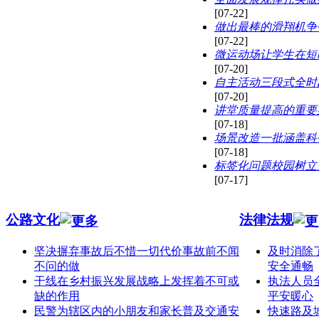
[07-22]
做出最棒的滑翔机争
[07-22]
微运动场让学生在短
[07-20]
自主活动三段式全时
[07-20]
讲堂质量提高的重要
[07-18]
场景改造一批涵盖科
[07-18]
标签化问题校园树立
[07-17]
公路文化
法律法规
坚决摒弃事故后不惜一切代价事故前不闻
及时消除
不问的做
安全通畅
干线在乡村振兴发展战略上发挥着不可或
执法人员
缺的作用
平安暖心
民警为辖区内的小朋友和家长普及交通安
快速路及