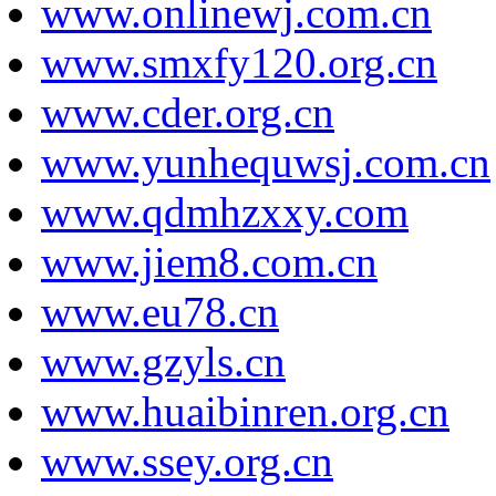
www.onlinewj.com.cn
www.smxfy120.org.cn
www.cder.org.cn
www.yunhequwsj.com.cn
www.qdmhzxxy.com
www.jiem8.com.cn
www.eu78.cn
www.gzyls.cn
www.huaibinren.org.cn
www.ssey.org.cn