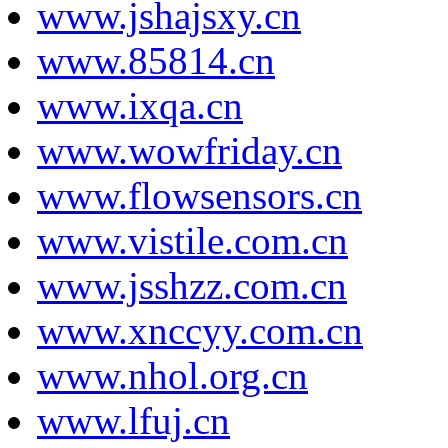
www.jshajsxy.cn
www.85814.cn
www.ixqa.cn
www.wowfriday.cn
www.flowsensors.cn
www.vistile.com.cn
www.jsshzz.com.cn
www.xnccyy.com.cn
www.nhol.org.cn
www.lfuj.cn