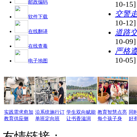
邮政编码
10-15]
交警
软件下载
10-12]
道路
在线翻译
10-09]
在线查毒
严格
10-05]
电子地图
实践需求愈加
沿系统施行订
学生双向赋能
教育智慧点亮
同
教育供应侧
单班定向班
让书香滋润
每个孩子身
好
友情链接：