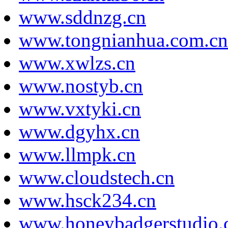
www.sddnzg.cn
www.tongnianhua.com.cn
www.xwlzs.cn
www.nostyb.cn
www.vxtyki.cn
www.dgyhx.cn
www.llmpk.cn
www.cloudstech.cn
www.hsck234.cn
www.honeybadgerstudio.