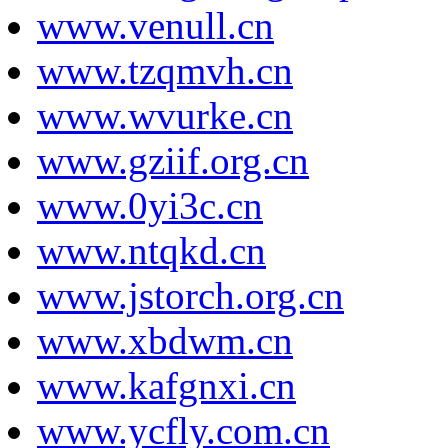
www.venull.cn
www.tzqmvh.cn
www.wvurke.cn
www.gziif.org.cn
www.0yi3c.cn
www.ntqkd.cn
www.jstorch.org.cn
www.xbdwm.cn
www.kafgnxi.cn
www.ycfly.com.cn