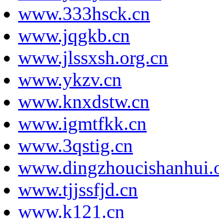
www.333hsck.cn
www.jqgkb.cn
www.jlssxsh.org.cn
www.ykzv.cn
www.knxdstw.cn
www.igmtfkk.cn
www.3qstig.cn
www.dingzhoucishanhui.o
www.tjjssfjd.cn
www.k121.cn