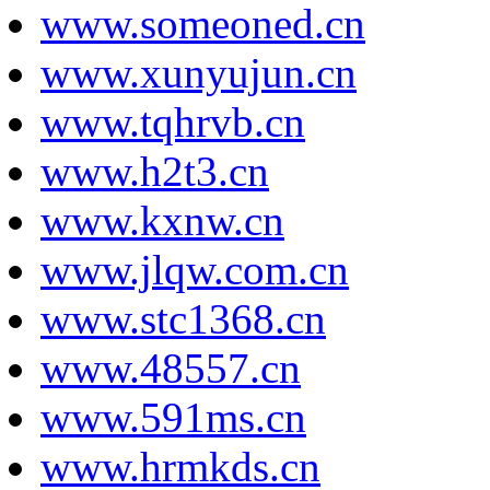
www.someoned.cn
www.xunyujun.cn
www.tqhrvb.cn
www.h2t3.cn
www.kxnw.cn
www.jlqw.com.cn
www.stc1368.cn
www.48557.cn
www.591ms.cn
www.hrmkds.cn