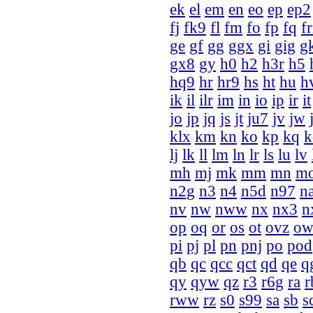
ek
el
em
en
eo
ep
ep2
fj
fk9
fl
fm
fo
fp
fq
f
ge
gf
gg
ggx
gi
gig
g
gx8
gy
h0
h2
h3r
h5
hq9
hr
hr9
hs
ht
hu
h
ik
il
ilr
im
in
io
ip
ir
it
jo
jp
jq
js
jt
ju7
jv
jw
klx
km
kn
ko
kp
kq
k
lj
lk
ll
lm
ln
lr
ls
lu
lv
mh
mj
mk
mm
mn
m
n2g
n3
n4
n5d
n97
n
nv
nw
nww
nx
nx3
n
op
oq
or
os
ot
ovz
o
pi
pj
pl
pn
pnj
po
pod
qb
qc
qcc
qct
qd
qe
q
qy
qyw
qz
r3
r6g
ra
r
rww
rz
s0
s99
sa
sb
s