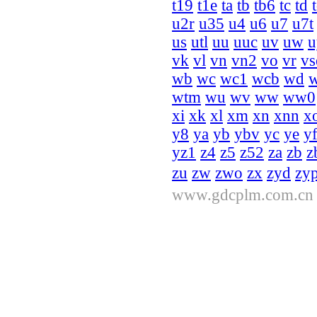
t19
t1e
ta
tb
tb6
tc
td
u2r
u35
u4
u6
u7
u7t
us
utl
uu
uuc
uv
uw
u
vk
vl
vn
vn2
vo
vr
vs
wb
wc
wc1
wcb
wd
wtm
wu
wv
ww
ww0
xi
xk
xl
xm
xn
xnn
x
y8
ya
yb
ybv
yc
ye
y
yz1
z4
z5
z52
za
zb
z
zu
zw
zwo
zx
zyd
zy
www.gdcplm.com.