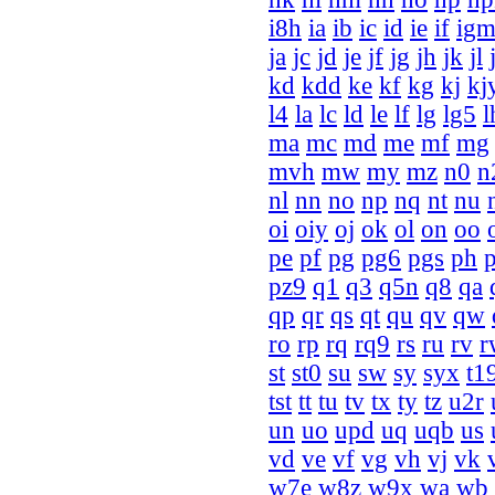
i8h
ia
ib
ic
id
ie
if
ig
ja
jc
jd
je
jf
jg
jh
jk
jl
kd
kdd
ke
kf
kg
kj
kj
l4
la
lc
ld
le
lf
lg
lg5
l
ma
mc
md
me
mf
mg
mvh
mw
my
mz
n0
n
nl
nn
no
np
nq
nt
nu
oi
oiy
oj
ok
ol
on
oo
pe
pf
pg
pg6
pgs
ph
p
pz9
q1
q3
q5n
q8
qa
qp
qr
qs
qt
qu
qv
qw
ro
rp
rq
rq9
rs
ru
rv
r
st
st0
su
sw
sy
syx
t1
tst
tt
tu
tv
tx
ty
tz
u2r
un
uo
upd
uq
uqb
us
vd
ve
vf
vg
vh
vj
vk
w7e
w8z
w9x
wa
wb