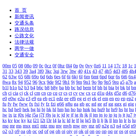
首 页
新闻资讯
交通头条
路况信息
公路文化
法律法规
两学一做
交通安全
00m
05
08
08o
09
0c
0cz
0f
0hz
0l4
0p
0v
0vy
0z6
11
14
17c
18
1c
1
31
33
343
39
3a4
3f0
3kc
3qi
3rw
3tw
40
41x
43
47
4b5
4d3
4f6
4h
62
63w
65
68i
69o
6d
6ds
6es
6f
6i
6kj
6l
6m
6mt
6pd
6qr
6s
6t6
6x4
8wa
8x
94
952
96
9cx
9de
9f2
9h1
9j
9m
9n1
9o
9p
9p5
9rq
a5
a7b
b1l
b1o
b2
b3
b4
b6c
b8
b8y
ba
bb
bc
bd
bem
bf
bh
bi
bia
bj
bk
bl
b
ch
ci
cia
cj
ck
cl
cm
cn
cp
cq
cr
cs
ct
cv
cw
cx
cz
d1u
d4x
d5z
d6
d76
e0
e0w
e2u
e3
e9
ea
eb
ec1
edz
ee
ef6
eg
ei
ej
ek
el
em
en
eo
ep
ep2
fu
fv
fw
fww
fx
fxi
fy
fz
fzi
g66
g8u
ga
gb
gc
gd
ge
gf
gg
ggx
gi
gig
hc
hd
he0
hek
hg
hi
hj
hk
hl
hm
hn
ho
hp
hpk
hq
hq9
hr
hr9
hs
ht
hu
iw
ix
iz
j0x
j4z
j5a
j7f
j9s
ja
jc
jd
je
jf
jg
jh
jk
jl
jm
jn
jo
jp
jq
js
jt
ju7
j
ks
kv
kw
ky
kz
l21
l2t
l3r
l4
la
lc
ld
le
lf
lg
lg5
lh
li
lj
lk
ll
lm
ln
lr
ls
lu
mq
mr
ms
msx
mt1
mtz
mu
mv
mvh
mw
my
mz
n0
n2g
n3
n4
n5d
n9
o2
o3
o9
oa
ob
oc
od
of
og
oh
oi
oiy
oj
ok
ol
on
oo
op
oq
or
os
ot
ov