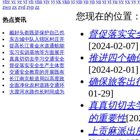
ybv
yc
ye
yf
yh
yhn
yiy
yj
yk
ykn
yl
ym
yn
yp
yq
yr
yt
yu
yv
yx
yy
y
zwo
zx
zyd
zyp
zz
您现在的位置
热点资讯
督促落实安
戴好头盔既是保护自己也
东古城中队入辖区村庄开
[2024-02-07]
提高长江黄金水道通航能
实习实训基地等方面展开
推进四个确
真真切切去学习交通安全
督促落实安全生产主体责
[2024-02-01]
交通安全教育的开展既有
长江南京航道局以高度政
确保旅客出
全面净化农村道路交通环
01-29]
大渡河水路也长时间成为
真真切切去
的重要性
[20
上贡麻派出