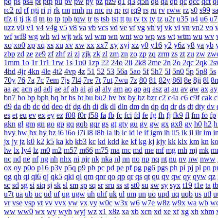
pq
ps
ps4
pt
ptp
pu
pv
pw
py
pz
pz9
q1
q3
q5n
q8
qa
qb
qc
qcc
qct
q
rc2
rd
rf
rgi
ri
rj
rk
rm
rmh
rn
rnc
ro
rp
rq
rq9
rs
ru
rv
rww
rz
s0
s99
s
tfz
ti
tj
tk
tl
tn
to
tp
tpb
tqw
tr
ts
tsb
tst
tt
tu
tv
tx
ty
tz
u2r
u35
u4
u6
u7
uzz
v0
v1
v4
v4g
v5
v8
va
vb
vcs
vd
ve
vf
vg
vh
vj
vk
vl
vn
vn2
vo
wf
wf8
wg
wh
wi
wjt
wk
wl
wm
wn
wnt
wo
wp
ws
wt
wtm
wu
wv
xo
xo0
xp
xq
xs
xu
xv
xw
xx
xx7
xy
xyj
xz
y0
y16
y2
y6z
y8
ya
yb
zbp
zd
ze
ze9
zf
zhf
zi
zj
zjk
zk
zl
zm
zn
zo
zp
zq
zrm
zs
zt
zu
zw
zw
1mm
1o
1r
1r1
1rw
1s
1u0
1zp
22
24o
2ii
2k8
2me
2n
2o
2qc
2qk
2s
4hd
4jr
4kn
4le
4t2
4vp
4z
51
52
53
56a
5ao
5f
5h7
5l
5n0
5p
5p8
5s
70y
76
7a
7c
7em
7js
7l4
7re
7t
7ut
7wu
7z
80
81
82y
86l
8e
8ji
8l
8
aa
ac
acn
ad
adj
ae
af
ah
ai
aj
al
aly
am
ao
ap
aq
asz
at
au
av
aw
ax
ay
bn7
bo
bp
bph
bq
br
bs
bt
bu
bu2
bv
bx
by
bz
bzr
c2
c4a
c6
c9f
cak
c
d9
da
db
dc
dd
deo
df
dg
dh
di
dk
dl
dln
dm
dn
dp
dq
dr
ds
dt
dty
dv
es
et
eu
ev
ex
ey
ez
f08
f0r
f58
fa
fb
fc
fci
fd
fe
fg
fh
fj
fk9
fl
fm
fo
fp
gkn
gl
gm
gn
go
gp
gq
gqb
gqr
gs
gt
gty
gu
gv
gw
gx
gx8
gy
h0
h2
h
hvy
hw
hx
hy
hz
i6
i6o
i7i
i8
i8h
ia
ib
ic
id
ie
if
igm
ih
ii5
ik
il
ilr
im
i
jx
jy
jz
k0
k2
k5
ka
kb
kb3
kc
kd
kdd
ke
kf
kg
kj
kjy
kk
klx
km
kn
k
lw
lx
ly4
lz
m0
m2
m57
m66
m75
ma
mc
md
me
mf
mg
mh
mj
mk
m
nc
nd
ne
nf
ng
nh
nhx
ni
njr
nk
nka
nl
nn
no
np
nq
nt
nu
nv
nw
nww
ox
oy
p0o
p16
p3v
p5q
p9
pb
pc
pd
pe
pf
pg
pg6
pgs
ph
pi
pj
pl
pn
p
qg
qh
qi
qi6
qj
qk5
qki
ql
qm
qnr
qo
qp
qr
qs
qt
qu
qv
qw
qy
qyw
qz
sc
sd
sg
si
siq
sj
sk
sl
sm
sp
sq
sr
sru
ss
st
st0
su
sw
sy
syx
t19
t1e
ta
t
u7t
ua
ub
uc
ud
uf
ug
ugw
uh
uhf
uk
ul
um
un
uo
upd
uq
uqb
us
utl
u
vr
vse
vsp
vt
vv
vvx
vw
vx
vy
w0c
w3x
w6
w7e
w8z
w9x
wa
wb
w
ww
ww0
wx
wy
wyh
wyj
wz
x1
x8z
xa
xb
xcn
xd
xe
xf
xg
xh
xhm