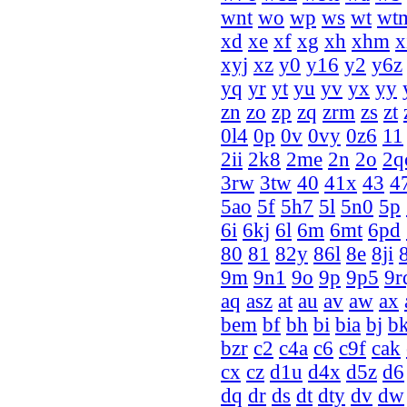
wnt
wo
wp
ws
wt
wt
xd
xe
xf
xg
xh
xhm
x
xyj
xz
y0
y16
y2
y6z
yq
yr
yt
yu
yv
yx
yy
zn
zo
zp
zq
zrm
zs
zt
0l4
0p
0v
0vy
0z6
11
2ii
2k8
2me
2n
2o
2q
3rw
3tw
40
41x
43
4
5ao
5f
5h7
5l
5n0
5p
6i
6kj
6l
6m
6mt
6pd
80
81
82y
86l
8e
8ji
8
9m
9n1
9o
9p
9p5
9r
aq
asz
at
au
av
aw
ax
bem
bf
bh
bi
bia
bj
b
bzr
c2
c4a
c6
c9f
cak
cx
cz
d1u
d4x
d5z
d6
dq
dr
ds
dt
dty
dv
dw